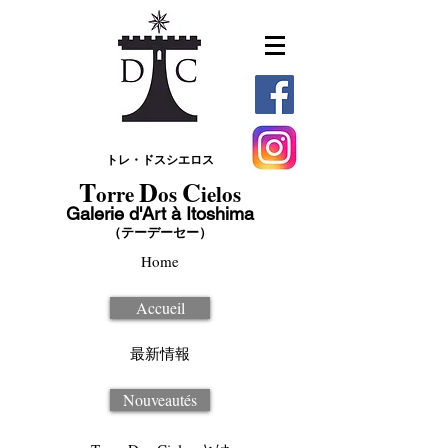
トレ・ドスシエロス
T
D
C
orre
os
ielos
Galerie d'Art à Itoshima
（テーデーセー）
Home
Accueil
最新情報
Nouveautés