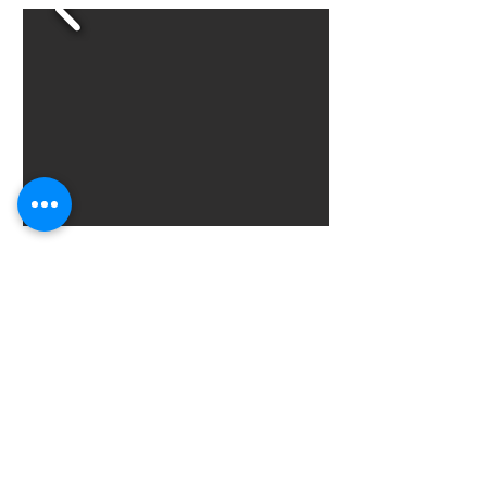
TDCの旅
TDC Voyage
テーデーセーボヤージュ
Aucun post publié dans
cette langue