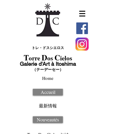
トレ・ドスシエロス
T
D
C
orre
os
ielos
Galerie d'Art à Itoshima
（テーデーセー）
Home
Accueil
最新情報
Nouveautés