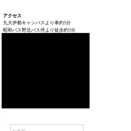
アクセス
九大伊都キャンパスより車約
分
5
昭和バス野北バス停より徒歩約
分
5
お問い合わせ
プレス関係のお問い合わせは、こちらの
メールアドレスをご利用ください
torredoscielos@gmail.com
一般のお問い合わせ