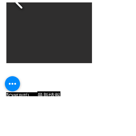
最新情報
Nouveautés
最新情
報
TDC Jurnal
s
Aucun post publié dans