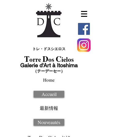
トレ・ドスシエロス
T
D
C
orre
os
ielos
Galerie d'Art à Itoshima
（テーデーセー）
Home
Accueil
最新情報
Nouveautés