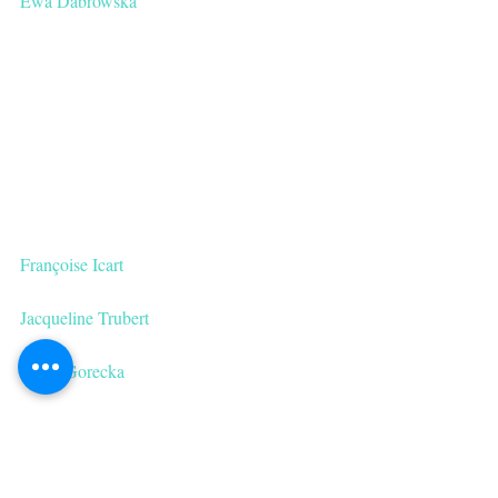
Ewa Dabrowska 
Françoise Icart 
Jacqueline Trubert 
Joana Gorecka
Marie José de La Chaise
Marièva Sol　