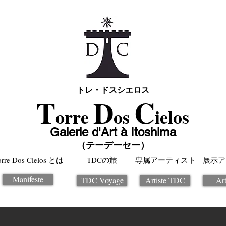
トレ・ドスシエロス
T
C
D
orre
os
ielos
Galerie d'Art à Itoshima
（テーデーセー）
orre Dos Cielos とは
TDCの旅
専属アーティスト
展示ア
Manifeste
TDC Voyage
Artiste TDC
Art