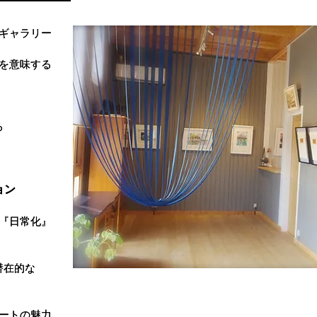
ギャラリー
ギャラリー
を意味する
を意味する
る
る
ション
ション
『日常化』
『日常化』
潜在的な
潜在的な
ートの魅力
ートの魅力