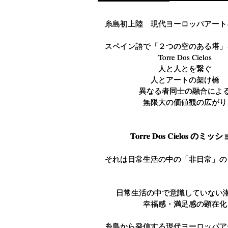
糸島初上陸 現代ヨーロッパアート
糸島初上陸 現代ヨーロッパアート
スペイン語で「２つの空のある塔」
スペイン語で「２つの空のある塔」
Torre Dos Cielos
Torre Dos Cielos
人と人とを繋ぐ
人と人とを繋ぐ
人とアートの架け橋
人とアートの架け橋
異なる者同士の融合によ
異なる者同士の融合によ
無限大の価値観の広がり
無限大の価値観の広がり
Torre Dos Cielos のミッ
Torre Dos Cielos のミッ
それは日常生活の中の「非日常」の
それは日常生活の中の「非日常」の
日常生活の中で意識していない
日常生活の中で意識していない
幸福感・満足感の顕在化
幸福感・満足感の顕在化
糸島から発信する現代ヨーロッパア
糸島から発信する現代ヨーロッパア