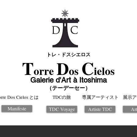
トレ・ドスシエロス
T
C
D
orre
os
ielos
Galerie d'Art à Itoshima
（テーデーセー）
orre Dos Cielos とは
TDCの旅
専属アーティスト
展示ア
Manifeste
TDC Voyage
Artiste TDC
Art