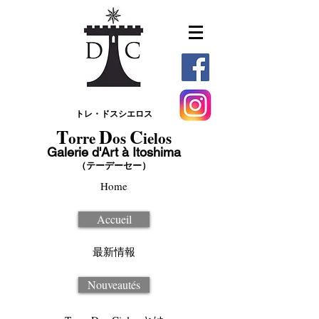
トレ・ドスシエロス
T
D
C
orre
os
ielos
Galerie d'Art à Itoshima
（テーデーセー）
Home
Accueil
最新情報
Nouveautés