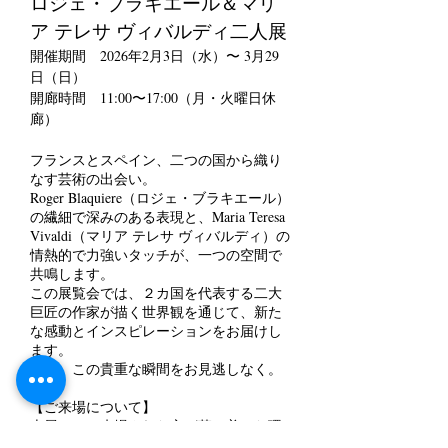
ロジェ・ブラキエール＆マリ
ア テレサ ヴィバルディ二人展
​​​開催期間 2026年2月3日（水）〜 3月29
日（日）
開廊時間 11:00〜17:00（月・火曜日休
廊）
フランスとスペイン、二つの国から織り
なす芸術の出会い。
Roger Blaquiere（ロジェ・ブラキエール）
の繊細で深みのある表現と、Maria Teresa
Vivaldi（マリア テレサ ヴィバルディ）の
情熱的で力強いタッチが、一つの空間で
共鳴します。
この展覧会では、２カ国を代表する二大
巨匠の作家が描く世界観を通じて、新た
な感動とインスピレーションをお届けし
ます。
ぜひ、この貴重な瞬間をお見逃しなく。
【ご来場について】
本展は、ご来場された方が落ち着いた環
境で作品をご鑑賞いただけるよう、事前