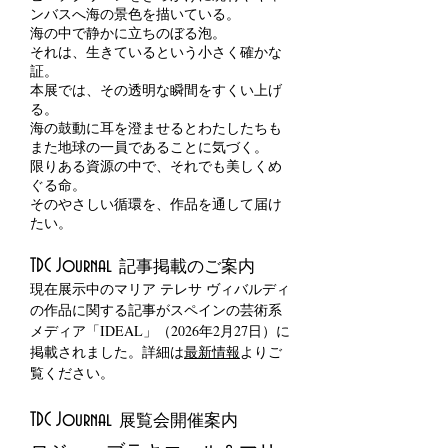
ンバスへ海の景色を描いている。
海の中で静かに立ちのぼる泡。
それは、生きているという小さく確かな
証。
本展では、その透明な瞬間をすくい上げ
る。
海の鼓動に耳を澄ませるとわたしたちも
また地球の一員であることに気づく。
限りある資源の中で、それでも美しくめ
ぐる命。
そのやさしい循環を、作品を通して届け
たい。
記事掲載のご案内
TDC Journal
現在展示中のマリア テレサ ヴィバルディ
の作品に関する記事がスペインの芸術系
メディア「IDEAL」（2026年2月27日）に
掲載されました。詳細は
最新情報
よりご
覧ください。
展覧会開催案内
TDC Journal