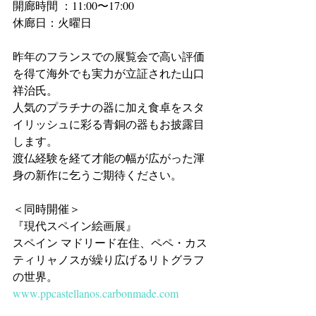
開廊時間 ：11:00〜17:00    
休廊日：火曜日  
昨年のフランスでの展覧会で高い評価
を得て海外でも実力が立証された山口
祥治氏。
人気のプラチナの器に加え食卓をスタ
イリッシュに彩る青銅の器もお披露目
します。
渡仏経験を経て才能の幅が広がった渾
身の新作に乞うご期待ください。
＜同時開催＞
『現代スペイン絵画展』
スペイン マドリード在住、ペペ・カス
ティリャノスが繰り広げるリトグラフ
の世界。
www.ppcastellanos.carbonmade.com