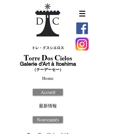
トレ・ドスシエロス
T
D
C
orre
os
ielos
Galerie d'Art à Itoshima
（テーデーセー）
Home
Accueil
最新情報
Nouveautés