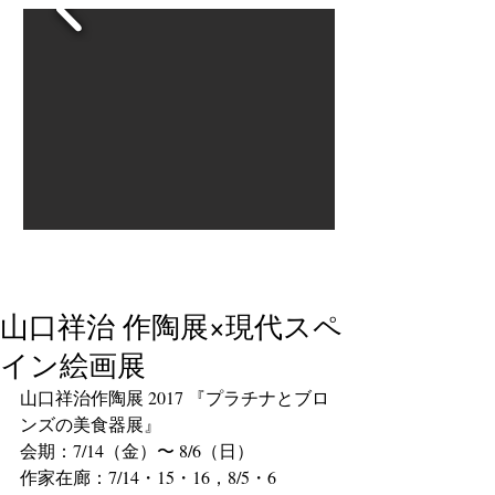
山口祥治 作陶展×現代スペ
イン絵画展
山口祥治作陶展 2017 『プラチナとブロ
ンズの美食器展』
会期：7/14（金）〜 8/6（日）
作家在廊：7/14・15・16，8/5・6