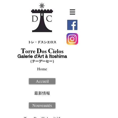
トレ・ドスシエロス
T
D
C
orre
os
ielos
Galerie d'Art à Itoshima
（テーデーセー）
Home
Accueil
最新情報
Nouveautés