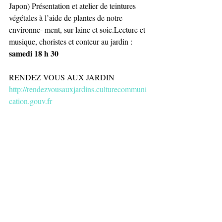
Japon) Présentation et atelier de teintures 
végétales à l’aide de plantes de notre 
environne- ment, sur laine et soie.Lecture et 
musique, choristes et conteur au jardin : 
samedi 18 h 30 
RENDEZ VOUS AUX JARDIN
http://rendezvousauxjardins.culturecommuni
cation.gouv.fr