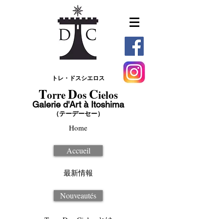
トレ・ドスシエロス
T
D
C
orre
os
ielos
Galerie d'Art à Itoshima
（テーデーセー）
Home
Accueil
最新情報
Nouveautés