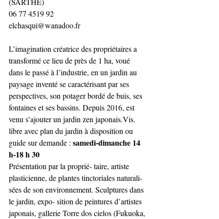
(SARTHE)
06 77 4519 92
elchasqui@wanadoo.fr
L’imagination créatrice des propriétaires a 
transformé ce lieu de près de 1 ha, voué 
dans le passé à l’industrie, en un jardin au 
paysage inventé se caractérisant par ses 
perspectives, son potager bordé de buis, ses 
fontaines et ses bassins. Depuis 2016, est 
venu s’ajouter un jardin zen japonais.Vis. 
libre avec plan du jardin à disposition ou 
samedi-dimanche 14 
guide sur demande : 
h-18 h 30 
Présentation par la proprié- taire, artiste 
plasticienne, de plantes tinctoriales naturali- 
sées de son environnement. Sculptures dans 
le jardin, expo- sition de peintures d’artistes 
japonais, gallerie Torre dos cielos (Fukuoka, 