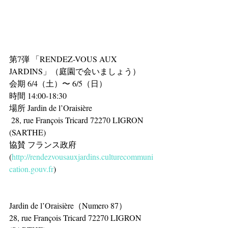
第7弾 「RENDEZ-VOUS AUX 
JARDINS」（庭園で会いましょう）
会期 6/4（土）〜 6/5（日）
時間 14:00-18:30
場所 Jardin de l’Oraisière
 28, rue François Tricard 72270 LIGRON 
(SARTHE)
協賛 フランス政府 
(
http://rendezvousauxjardins.culturecommuni
cation.gouv.fr
)
Jardin de l’Oraisière（Numero 87）
28, rue François Tricard 72270 LIGRON 