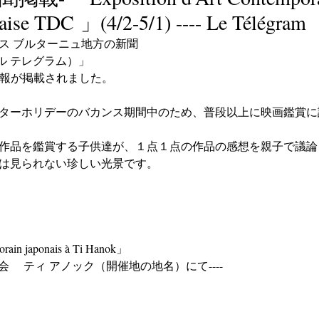
naise TDC 」(4/2-5/1) ---- Le Télégram
ス ブルターニュ地方の新聞
m」（ル テレグラム）」
情報が掲載されました。
ターホリデーのバカンス期間中のため、普段以上に映画鑑賞に
作品を鑑賞する子供達が、１点１点の作品の感想を親子で議論
は見られない珍しい光景です。
orain japonais à Ti Hanok」
会 　ティ アノック（開催地の地名）にて----