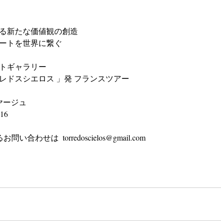
る新たな価値観の創造
るアートを世界に繋ぐ
トギャラリー
elos トレドスシエロス 」発 フランスツアー
ーボヤージュ
016
お問い合わせは  torredoscielos@gmail.com