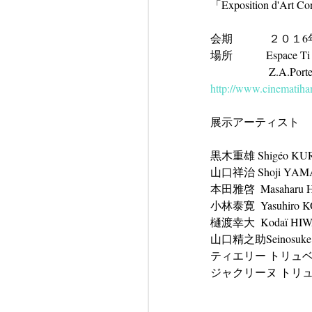
「Exposition d'Art Con
会期         　２
場所　　　Espace Ti 
             
http://www.cinematiha
展示アーティスト 
黒木重雄 Shigéo KUR
山口祥治 Shoji YAM
本田雅啓  Masaharu
小林泰寛  Yasuhiro 
樋渡幸大  Kodaï HIW
山口精之助Seinosuke 
ティエリー トリュベール Th
ジャクリーヌ トリュベール 