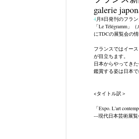
galerie japo
​4
月8日発刊のフラン
「Le Télégram
にTDCの展覧会の
フランスではイース
が目立ちます。
日本からやってきた
鑑賞する姿は日本で
<タイトル訳＞
「Expo. L'art contemp
---現代日本芸術展覧