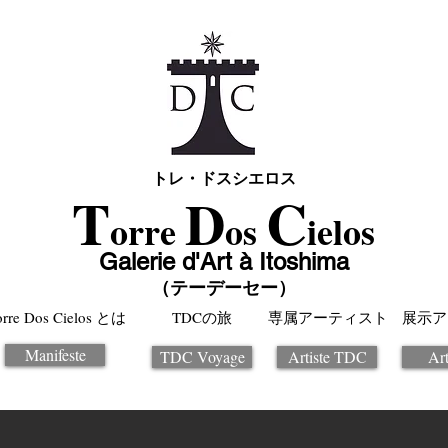
トレ・ドスシエロス
T
C
D
orre
os
ielos
Galerie d'Art à Itoshima
（テーデーセー）
orre Dos Cielos とは
TDCの旅
専属アーティスト
展示ア
Manifeste
TDC Voyage
Artiste TDC
Art