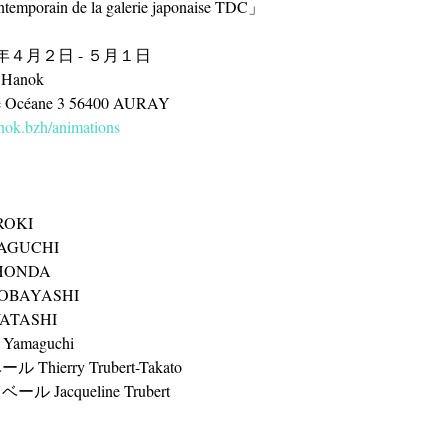
temporain de la galerie japonaise TDC」
０１6年４月２日 - ５月１日
Hanok
        Z.A.Porte Océane 3 56400 AURAY
nok.bzh/animations
OKI 
AGUCHI 
 HONDA
KOBAYASHI 
ATASHI
Yamaguchi
ierry Trubert-Takato
Jacqueline Trubert