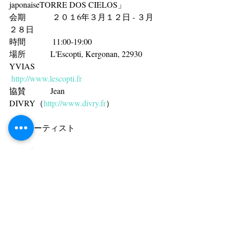
japonaiseTORRE DOS CIELOS」
会期         　２０１6年３月１２日 - ３月
２８日
時間　　　 11:00-19:00
場所　　　L'Escopti, Kergonan, 22930 
YVIAS
http://www.lescopti.fr
協賛            Jean 
DIVRY（
http://www.divry.fr
）
展示アーティスト 
黒木重雄 Shigéo KUROKI 
山口祥治 Shoji YAMAGUCHI 
本田雅啓  Masaharu HONDA
小林泰寛  Yasuhiro KOBAYASHI 
樋渡幸大  Kodaï HIWATASHI
山口精之助Seinosuke Yamaguchi
ティエリー トリュベール Thierry 