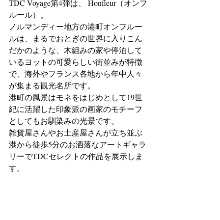
TDC Voyage第4弾は、 Honfleur（オンフ
ルール）。 
ノルマンディー地方の港町オンフルー
ルは、まるでおとぎの世界に入りこん
だかのような、木組みの家や停泊して
いるヨットの可愛らしい街並みが特徴
で、海外やフランス各地から年中人々
が集まる観光名所です。 
港町の風景はモネをはじめとして19世
紀に活躍した印象派の画家のモチーフ
としてもお馴染みの光景です。 
雑貨屋さんやお土産屋さんが立ち並ぶ
港から徒歩5分のお洒落なアートギャラ
リーでTDCセレクトの作品を展示しま
す。 