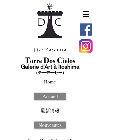
トレ・ドスシエロス
T
D
C
orre
os
ielos
Galerie d'Art à Itoshima
（テーデーセー）
Home
Accueil
最新情報
Nouveautés