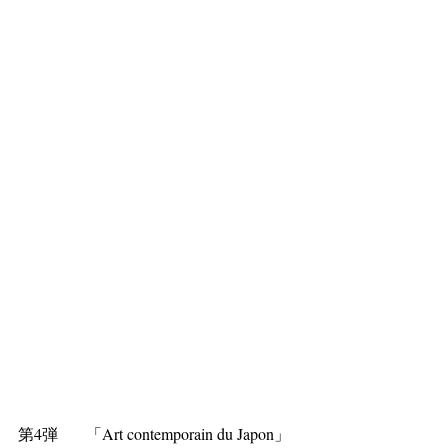
第4弾　   「Art contemporain du Japon」