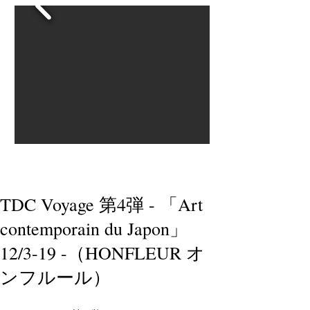
TDC Voyage 第4弾 - 「Art
contemporain du Japon」
12/3-19 -（HONFLEUR オ
ンフルール）