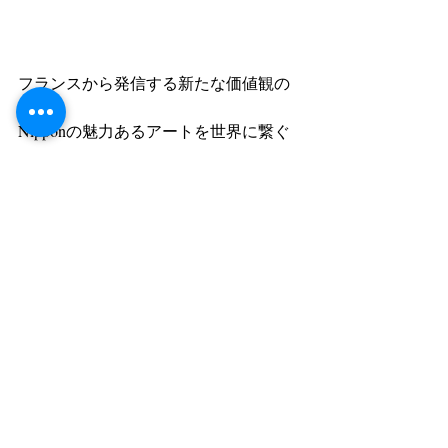
フランスから発信する新たな価値観の
創造 
Nipponの魅力あるアートを世界に繋ぐ 
現代ヨーロッパアートギャラリー 
「Torre Dos Cielos トレドスシエロス 」
発 フランスツアー 
      テーデーセーボヤージュ 
TDC Voyage  2015-2016 
TDC Voyage に関するお問い合わせは  
torredoscielos@gmail.com 
タグ：