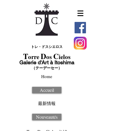
トレ・ドスシエロス
T
D
C
orre
os
ielos
Galerie d'Art à Itoshima
（テーデーセー）
Home
Accueil
最新情報
Nouveautés