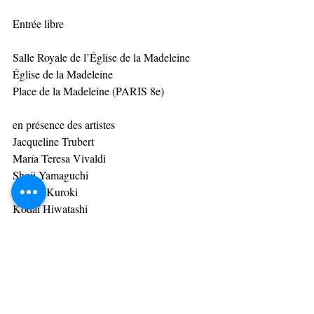
Entrée libre 
Salle Royale de l’Église de la Madeleine 
Église de la Madeleine 
Place de la Madeleine (PARIS 8e) 
en présence des artistes 
Jacqueline Trubert 
María Teresa Vivaldi 
Shoji Yamaguchi 
Shigéo Kuroki 
Kodaï Hiwatashi 
Masaharu Honda 
Yasuhiro Kobayashi 
Seinosuke Yamaguchi 
Thierry Trubert-Takato 