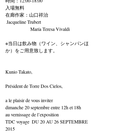
時間：12:00-18:00 
入場無料 
在廊作家：山口祥治 
 Jacqueline Trubert  
                     María Teresa Vivaldi 
※当日は飲み物（ワイン、シャンパンほ
か）をご用意致します。 
Kunio Takato, 
Président de Torre Dos Cielos, 
a le plaisir de vous inviter 
dimanche 20 septembre entre 12h et 18h 
au vernissage de l’exposition 
TDC voyage  DU 20 AU 26 SEPTEMBRE 
2015 