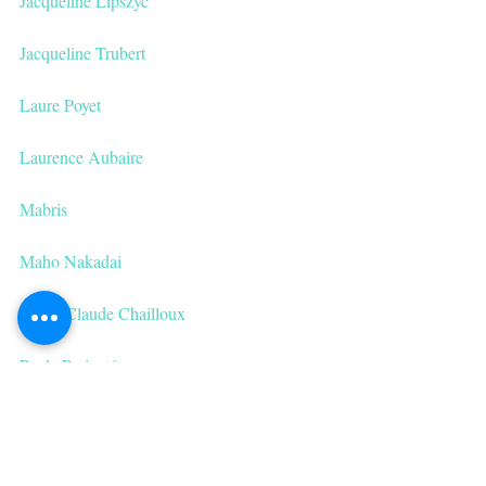
Jacqueline Lipszyc
Jacqueline Trubert 
Laure Poyet
Laurence Aubaire
Mabris
Maho Nakadai 
Marie-Claude Chailloux　
Paule Parienté
Philippe Moller
Shirley Carcassonne