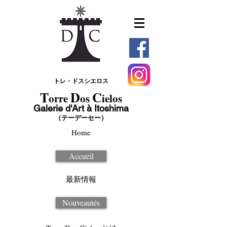
トレ・ドスシエロス
T
D
C
orre
os
ielos
Galerie d'Art à Itoshima
（テーデーセー）
Home
Accueil
最新情報
Nouveautés